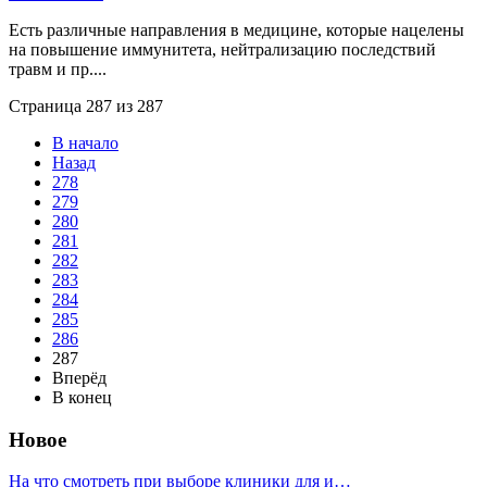
Есть различные направления в медицине, которые нацелены
на повышение иммунитета, нейтрализацию последствий
травм и пр....
Страница 287 из 287
В начало
Назад
278
279
280
281
282
283
284
285
286
287
Вперёд
В конец
Новое
На что смотреть при выборе клиники для и…