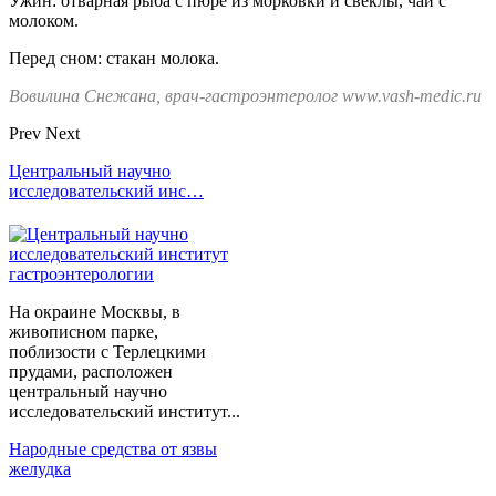
Ужин: отварная рыба с пюре из морковки и свеклы, чай с
молоком.
Перед сном: стакан молока.
Вовилина Снежана, врач-гастроэнтеролог www.vash-medic.ru
Prev
Next
Центральный научно
исследовательский инс…
На окраине Москвы, в
живописном парке,
поблизости с Терлецкими
прудами, расположен
центральный научно
исследовательский институт...
Народные средства от язвы
желудка