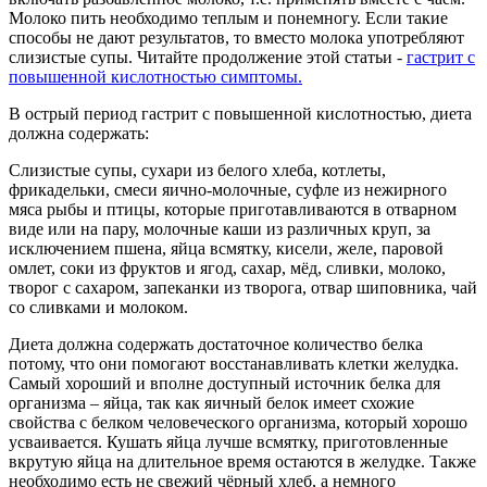
Молоко пить необходимо теплым и понемногу. Если такие
способы не дают результатов, то вместо молока употребляют
слизистые супы. Читайте продолжение этой статьи -
гастрит с
повышенной кислотностью симптомы.
В острый период гастрит с повышенной кислотностью, диета
должна содержать:
Слизистые супы, сухари из белого хлеба, котлеты,
фрикадельки, смеси яично-молочные, суфле из нежирного
мяса рыбы и птицы, которые приготавливаются в отварном
виде или на пару, молочные каши из различных круп, за
исключением пшена, яйца всмятку, кисели, желе, паровой
омлет, соки из фруктов и ягод, сахар, мёд, сливки, молоко,
творог с сахаром, запеканки из творога, отвар шиповника, чай
со сливками и молоком.
Диета должна содержать достаточное количество белка
потому, что они помогают восстанавливать клетки желудка.
Самый хороший и вполне доступный источник белка для
организма – яйца, так как яичный белок имеет схожие
свойства с белком человеческого организма, который хорошо
усваивается. Кушать яйца лучше всмятку, приготовленные
вкрутую яйца на длительное время остаются в желудке. Также
необходимо есть не свежий чёрный хлеб, а немного