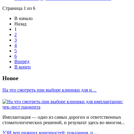
Страница 1 из 6
В начало
Назад
1
2
3
4
5
6
Вперёд
В конец
Новое
На что смотреть при выборе клиники для и…
Имплантация — одно из самых дорогих и ответственных
стоматологических решений, и результат здесь во многом...
УЗИ вен нижних конечностей: показания, п…