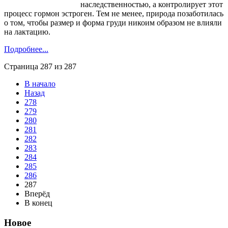
наследственностью, а контролирует этот
процесс гормон эстроген. Тем не менее, природа позаботилась
о том, чтобы размер и форма груди никоим образом не влияли
на лактацию.
Подробнее...
Страница 287 из 287
В начало
Назад
278
279
280
281
282
283
284
285
286
287
Вперёд
В конец
Новое