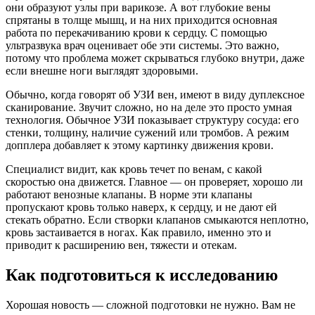
они образуют узлы при варикозе. А вот глубокие вены
спрятаны в толще мышц, и на них приходится основная
работа по перекачиванию крови к сердцу. С помощью
ультразвука врач оценивает обе эти системы. Это важно,
потому что проблема может скрываться глубоко внутри, даже
если внешне ноги выглядят здоровыми.
Обычно, когда говорят об УЗИ вен, имеют в виду дуплексное
сканирование. Звучит сложно, но на деле это просто умная
технология. Обычное УЗИ показывает структуру сосуда: его
стенки, толщину, наличие сужений или тромбов. А режим
допплера добавляет к этому картинку движения крови.
Специалист видит, как кровь течет по венам, с какой
скоростью она движется. Главное — он проверяет, хорошо ли
работают венозные клапаны. В норме эти клапаны
пропускают кровь только наверх, к сердцу, и не дают ей
стекать обратно. Если створки клапанов смыкаются неплотно,
кровь застаивается в ногах. Как правило, именно это и
приводит к расширению вен, тяжести и отекам.
Как подготовиться к исследованию
Хорошая новость — сложной подготовки не нужно. Вам не