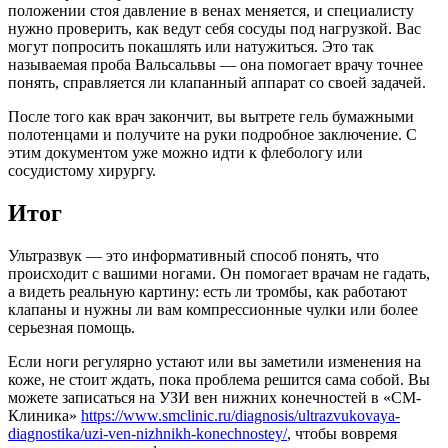
положении стоя давление в венах меняется, и специалисту
нужно проверить, как ведут себя сосуды под нагрузкой. Вас
могут попросить покашлять или натужиться. Это так
называемая проба Вальсальвы — она помогает врачу точнее
понять, справляется ли клапанный аппарат со своей задачей.
После того как врач закончит, вы вытрете гель бумажными
полотенцами и получите на руки подробное заключение. С
этим документом уже можно идти к флебологу или
сосудистому хирургу.
Итог
Ультразвук — это информативный способ понять, что
происходит с вашими ногами. Он помогает врачам не гадать,
а видеть реальную картину: есть ли тромбы, как работают
клапаны и нужны ли вам компрессионные чулки или более
серьезная помощь.
Если ноги регулярно устают или вы заметили изменения на
коже, не стоит ждать, пока проблема решится сама собой. Вы
можете записаться на УЗИ вен нижних конечностей в «СМ-
Клиника»
https://www.smclinic.ru/diagnosis/ultrazvukovaya-
diagnostika/uzi-ven-nizhnikh-konechnostey/
, чтобы вовремя