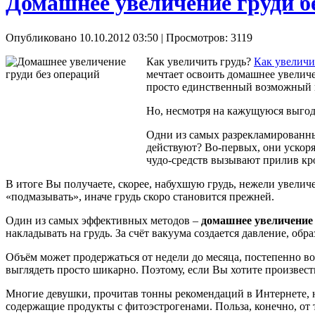
Домашнее увеличение груди б
Опубликовано 10.10.2012 03:50
| Просмотров: 3119
Как увеличить грудь?
Как увеличи
мечтает освоить домашнее увеличен
просто единственный возможный 
Но, несмотря на кажущуюся выгоду
Одни из самых разрекламированны
действуют? Во-первых, они ускоря
чудо-средств вызывают прилив кр
В итоге Вы получаете, скорее, набухшую грудь, нежели увелич
«подмазывать», иначе грудь скоро становится прежней.
Один из самых эффективных методов –
домашнее увеличение 
накладывать на грудь. За счёт вакуума создается давление, об
Объём может продержаться от недели до месяца, постепенно во
выглядеть просто шикарно. Поэтому, если Вы хотите произвест
Многие девушки, прочитав тонны рекомендаций в Интернете, н
содержащие продукты с фитоэстрогенами. Польза, конечно, от та