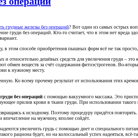
ез операций
ть грудные железы без операций
? Вот один из самых острых воп
ие груди без операций. Кто-то считает, что в этом нет вреда зд
вариант.
, в этом способе приобретения пышных форм всё не так просто
х и относительно дешёвых средств для увеличения груди – это 
ют обмен веществ за счёт содержания фитоэстрогенов. Во-вторы
ови к нужному месту.
енную. Ко всему прочему результат от использования этих кремо
груди без операций
с помощью вакуумного массажа. Это приспо
разующее прилив крови в ткани груди. При использовании такого
звращаясь к исходному. Поэтому процедуру придётся повторять. 
и впечатление на мужчину, вполне сойдёт.
адеются увеличить грудь с помощью диет и специального питан
кого рациона будет, но на колоссальный успех надеяться, всё-та