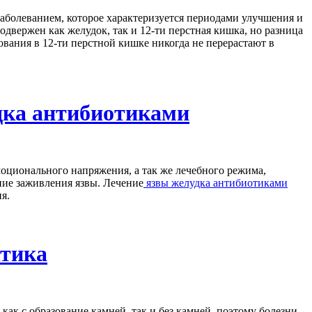
заболеванием, которое характеризуется периодами улучшения и
одвержен как желудок, так и 12-ти перстная кишка, но разница
ования в 12-ти перстной кишке никогда не перерастают в
дка антибиотиками
моционального напряжения, а так же лечебного режима,
ние заживления язвы. Лечение
язвы желудка антибиотиками
я.
ктика
ак с образование камней, так и без камней, поэтому болезни