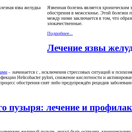
Язвенная болезнь является хроническим 
обострения в межсезонье. Этой болезни п
между ними заключается в том, что образ
злокачественные.
Подробнее...
Лечение язвы желу
ками
- начинается с , исключения стрессовых ситуаций и психоэ
екции Helicobacter pylori, снижение кислотности и активирова
к процесс обострения снят либо предупреждён рецидив заболевани
го пузыря: лечение и профила
одвержен желчный пузырь, могут быть острыми, хроническими, к