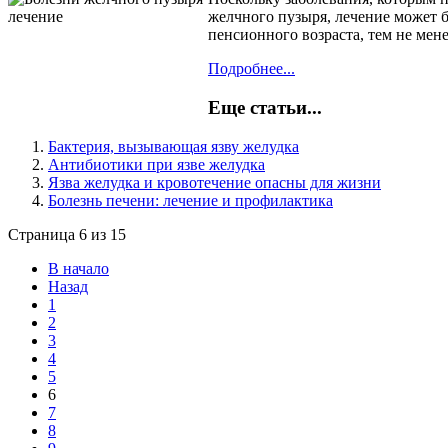
желчного пузыря, лечение может 
пенсионного возраста, тем не мене
Подробнее...
Еще статьи...
Бактерия, вызывающая язву желудка
Антибиотики при язве желудка
Язва желудка и кровотечение опасны для жизни
Болезнь печени: лечение и профилактика
Страница 6 из 15
В начало
Назад
1
2
3
4
5
6
7
8