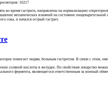
росмотров: 10217
ять во время гастрита, направлены на нормализацию секреторно
ьшение механических влияний на состояние пищеварительной си
го сока, и начался острый гастрит.
те
 которое помогает людям, больным гастритом. В связи с этим, ом
ение соляной кислоты в желудке. По свойствам лекарство можно
иального фермента, являющегося ответственным за ионный обмен