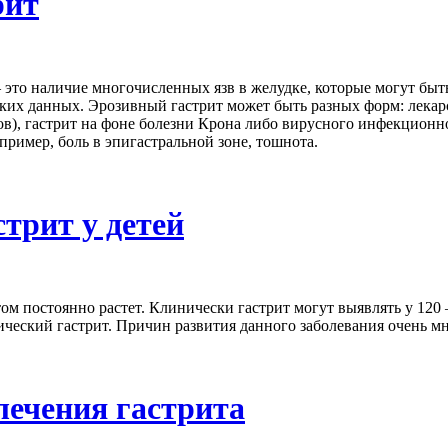
рит
 это наличие многочисленных язв в желудке, которые могут бы
ских данных. Эрозивный гастрит может быть разных форм: лекар
в), гастрит на фоне болезни Крона либо вирусного инфекционн
ример, боль в эпигастральной зоне, тошнота.
трит у детей
ом постоянно растет. Клинически гастрит могут выявлять у 120 – 
ческий гастрит. Причин развития данного заболевания очень мн
лечения гастрита