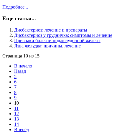
Подробнее...
Еще статьи...
Дисбактериоз: лечение и препараты
Дисбактериоз у грудничка: симптомы и лечение
Признаки болезни поджелудочной железы
Язва желудка: причины, лечение
Страница 10 из 15
В начало
Назад
5
6
7
8
9
10
11
12
13
14
Вперёд