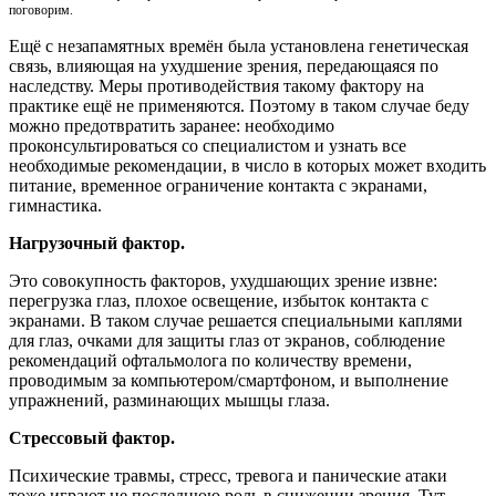
поговорим.
Ещё с незапамятных времён была установлена генетическая
связь, влияющая на ухудшение зрения, передающаяся по
наследству. Меры противодействия такому фактору на
практике ещё не применяются. Поэтому в таком случае беду
можно предотвратить заранее: необходимо
проконсультироваться со специалистом и узнать все
необходимые рекомендации, в число в которых может входить
питание, временное ограничение контакта с экранами,
гимнастика.
Нагрузочный фактор.
Это совокупность факторов, ухудшающих зрение извне:
перегрузка глаз, плохое освещение, избыток контакта с
экранами. В таком случае решается специальными каплями
для глаз, очками для защиты глаз от экранов, соблюдение
рекомендаций офтальмолога по количеству времени,
проводимым за компьютером/смартфоном, и выполнение
упражнений, разминающих мышцы глаза.
Стрессовый фактор.
Психические травмы, стресс, тревога и панические атаки
тоже играют не последнюю роль в снижении зрения. Тут