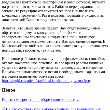
воздухе без контакта со смартфоном и компьютером, читайте
на расстоянии от 30 см от глаз. Работая перед экраном, не
забывайте регулярно отвлекаться от него и выполнять
комплекс упражнений. Раз в полгода посещайте окулиста за
диагностикой Вашего текущего состояния.
Заметив, что Ваше зрение падает, Вам будет необходимым
обратится к врачу за консультацией, либо же за
своевременным лечением. Неэффективное и затянутое
лечение во многом может отнять у Вас драгоценное время. В
Московской глазной клинике оказывают глазную неотложную
помощь как взрослым, так и детям.
В клинике работают только лучшие офтальмологи, способные
оказать качественное лечение. За все время работы клиника
успела помочь не одному десятку человек спасти их зрение.
Вы можете ознакомится со всеми необходимыми гарантиями
и предоставляемыми услугами здесь:
https://mgkl.ru/patient/stati/detskie-oftalmologi-v-moskve
.
Новое
На что смотреть при выборе клиники для и…