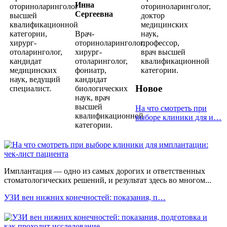
Инна
оториноларинголог
оториноларинголог,
Сергеевна
высшей
доктор
квалификационной
медицинских
категории,
Врач-
наук,
хирург-
оториноларинголог,
профессор,
отоларинголог,
хирург-
врач высшей
кандидат
отоларинголог,
квалификационной
медицинских
фониатр,
категории.
наук, ведущий
кандидат
Новое
специалист.
биологических
наук, врач
высшей
На что смотреть при
квалификационной
выборе клиники для и…
категории.
Имплантация — одно из самых дорогих и ответственных
стоматологических решений, и результат здесь во многом...
УЗИ вен нижних конечностей: показания, п…