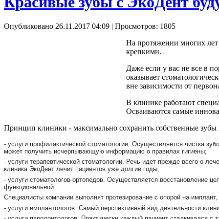
Красивые зубы с ЭкоДент буд
Опубликовано 26.11.2017 04:09
| Просмотров: 1805
На протяжении многих лет 
крепкими.
Даже если у вас не все в 
оказывает стоматологическ
вне зависимости от первон
В клинике работают специ
Осваиваются самые инновац
Принцип клиники - максимально сохранить собственные зубы п
- услуги профилактической стоматологии. Осуществляется чистка зуб
может получить исчерпывающую информацию о правилах гигиены;
- услуги терапевтической стоматологии. Речь идет прежде всего о леч
клиника ЭкоДент лечит пациентов уже долгие годы;
- услуги стоматологов-ортопедов. Осуществляется восстановление це
функциональной.
Специалисты компании выполнят протезирование с опорой на имплант, 
- услуги имплантологов. Самый перспективный вид деятельности клини
- услуги пародонтологов. Практически каждый пациент сталкивался с 