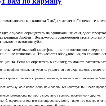
ут вам по карману
стоматологическая клиника ЭкоДент делает в Ясенево все возм
порядке с зубами обращайтесь на официальный сайт, здесь предст
ая клиника ЭкоДент. Возможности современной стоматологии на
ачального состояния зубов.
алисты самой высокой квалификации, они постоянно совершенст
ионные технологии. Что касается оборудования, то клиника ос
ациента. Если вы обратитесь в клинику, то можете рассчитыват
ов на профессиональном уровне, удаляются все виды налета, укрепляет
ении кариеса, лечении корневых каналов, а также о восстановлении бол
лостности зубов с использованием различных конструкций. После пров
микропротезирование, протезирование съемное, временное и другие.
ки. Специалисты клиники без ущерба комфорту пациентов быстро и качес
таким явлением как воспаление ротовой полости.