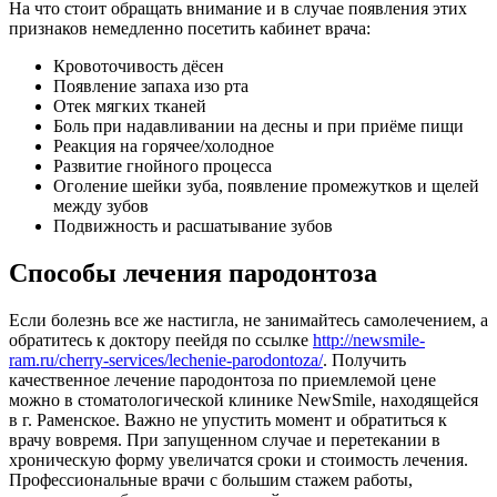
На что стоит обращать внимание и в случае появления этих
признаков немедленно посетить кабинет врача:
Кровоточивость дёсен
Появление запаха изо рта
Отек мягких тканей
Боль при надавливании на десны и при приёме пищи
Реакция на горячее/холодное
Развитие гнойного процесса
Оголение шейки зуба, появление промежутков и щелей
между зубов
Подвижность и расшатывание зубов
Способы лечения пародонтоза
Если болезнь все же настигла, не занимайтесь самолечением, а
обратитесь к доктору пеейдя по ссылке
http://newsmile-
ram.ru/cherry-services/lechenie-parodontoza/
. Получить
качественное лечение пародонтоза по приемлемой цене
можно в стоматологической клинике NewSmile, находящейся
в г. Раменское. Важно не упустить момент и обратиться к
врачу вовремя. При запущенном случае и перетекании в
хроническую форму увеличатся сроки и стоимость лечения.
Профессиональные врачи с большим стажем работы,