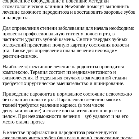
современное оборудование и новейшие методики
стоматологической клиники NewSmile помогут выполнить
лечение сложного пародонтоза и восстановить здоровье зубов
и пародонта.
Для определения степени заболевания для начала необходимо
провести профессиональную гигиену полости рта, в
частности удалить зубной камень. Снятие твердых зубных
отложений представит полную картину состояния полости
рта. Также для определения плана лечения необходим
рентген-снимок.
Наиболее эффективное лечение пародонтоза проводится
комплексно. Терапия состоит из медикаментозного и
физиолечения. В отдельных случаях в запущенной стадии
требуется хирургическое вмешательство и шинирование.
Приведение пародонта в нормальное состояние невозможно
без санации полости рта. Параллельно лечению мягких
тканей требуется удаление кариеса (в том числе
депульпирование) и снятие воспалительного процесса в
целом. При невозможности лечения – зуб удаляют и на его
место ставят протез.
В качестве профилактики пародонтоза рекомендуется
ежедневная чистка зубов (два раза в день), полоскание после