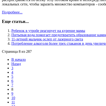
локальных сети, чтобы заразить множество компьютеров - 
Подробнее...
Еще статьи...
Ребенок в утробе реагирует на курение мамы
Питьевая вода помогает предотвратить образование камн
11-летний мальчик ослеп от лазерного света
Потребление алкоголя более трех стаканов в день увелич
Страница 8 из 287
В начало
Назад
3
4
5
6
7
8
9
10
11