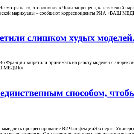
Несмотря на то, что конопля в Чили запрещена, как тяжелый на
цинской марихуаны – сообщают корреспонденты РИА «ВАШ МЕД
етили слишком худых моделей
Во Франции запретили принимать на работу моделей с анорексией
АШ МЕДИК».
 единственным способом, чтоб
Эксперты Универси
нно между клетками. Они сравнили это с тем, как некоторые ко