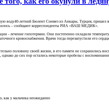
 того, как его окунули в ледя
40-летний Бюлент Сонмез из Анкары, Турция, пришел в 
ановилось – сообщают корреспонденты РИА «ВАШ МЕДИК».
ии - лечение гипотермии. Они постепенно охладили температур
аточного кровоснабжения. Врачи тогда перезапустили его сердц
тельно половину своей жизни, в его памяти не сохранились вос
, однако до сих пор остались некоторые пробелы с воспоминани
о, как у мальчика неожиданно